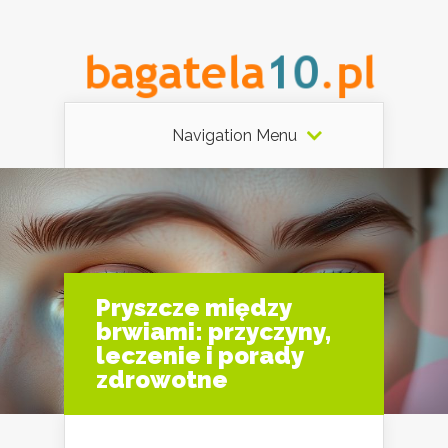
Navigation Menu
Pryszcze między
brwiami: przyczyny,
leczenie i porady
zdrowotne