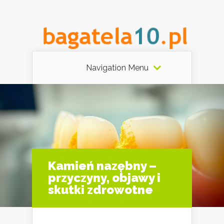
Navigation Menu
Kamień nazębny –
przyczyny, objawy i
skutki zdrowotne