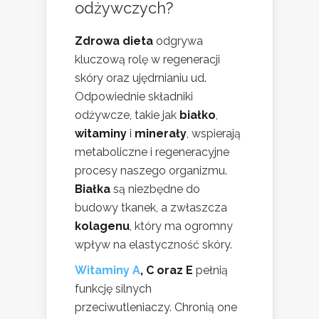
odżywczych?
Zdrowa dieta
odgrywa
kluczową rolę w regeneracji
skóry oraz ujędrnianiu ud.
Odpowiednie składniki
odżywcze, takie jak
białko
,
witaminy
i
minerały
, wspierają
metaboliczne i regeneracyjne
procesy naszego organizmu.
Białka
są niezbędne do
budowy tkanek, a zwłaszcza
kolagenu
, który ma ogromny
wpływ na elastyczność skóry.
Witaminy A
, C oraz E
pełnią
funkcję silnych
przeciwutleniaczy. Chronią one