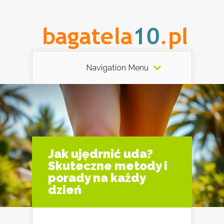
Navigation Menu
Jak ujędrnić uda?
Skuteczne metody i
porady na każdy
dzień