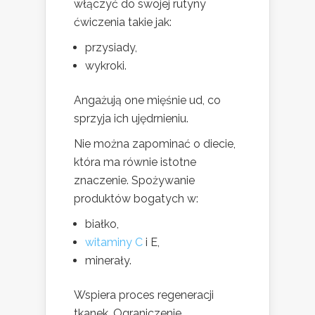
włączyć do swojej rutyny
ćwiczenia takie jak:
przysiady,
wykroki.
Angażują one mięśnie ud, co
sprzyja ich ujędrnieniu.
Nie można zapominać o diecie,
która ma równie istotne
znaczenie. Spożywanie
produktów bogatych w:
białko,
witaminy C
i E,
minerały.
Wspiera proces regeneracji
tkanek. Ograniczenie