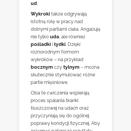
ud
.
Wykroki
także odgrywają
istotną rolę w pracy nad
dolnymi partiami ciała. Angażują
nie tylko
uda
, ale również
pośladki
i
łydki
. Dzięki
różnorodnym formom
wykroków – na przykład
bocznym
czy
tylnym
– można
skutecznie stymulować różne
partie mięśniowe.
Oba te ćwiczenia wspierają
proces spalania tkanki
tłuszczowej na udach oraz
przyczyniają się do ogólnej
poprawy kondycji fizycznej. Aby
osiągnąć najlepsze rezultaty,