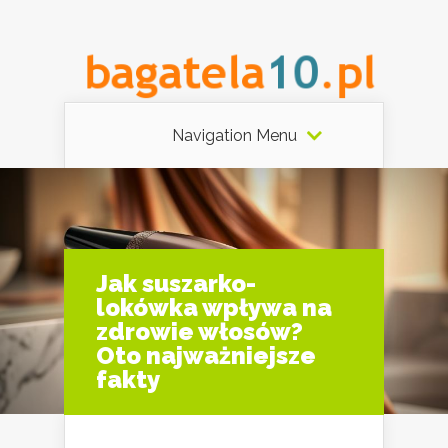
Navigation Menu
Jak suszarko-
lokówka wpływa na
zdrowie włosów?
Oto najważniejsze
fakty