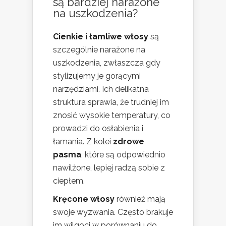
są bardziej narażone
na uszkodzenia?
Cienkie i łamliwe włosy
są
szczególnie narażone na
uszkodzenia, zwłaszcza gdy
stylizujemy je gorącymi
narzędziami. Ich delikatna
struktura sprawia, że trudniej im
znosić wysokie temperatury, co
prowadzi do osłabienia i
łamania. Z kolei
zdrowe
pasma
, które są odpowiednio
nawilżone, lepiej radzą sobie z
ciepłem.
Kręcone włosy
również mają
swoje wyzwania. Często brakuje
im wilgoci w porównaniu do