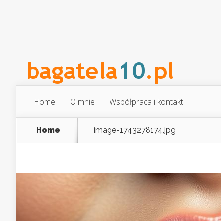
Home
O mnie
Współpraca i kontakt
Home
image-1743278174.jpg