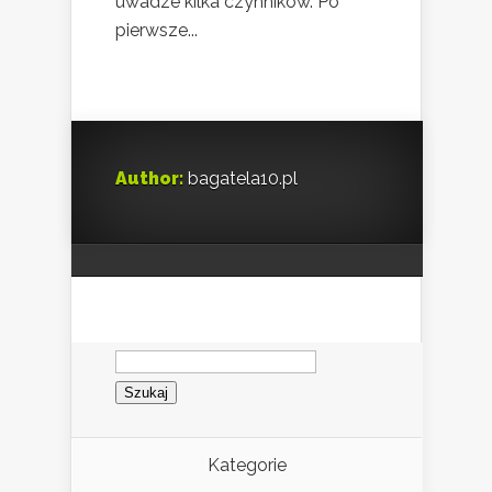
uwadze kilka czynników. Po
pierwsze...
Author:
bagatela10.pl
Szukaj:
Kategorie