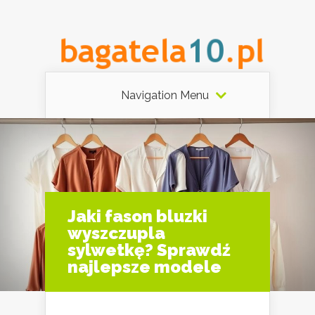
Navigation Menu
Jaki fason bluzki
wyszczupla
sylwetkę? Sprawdź
najlepsze modele