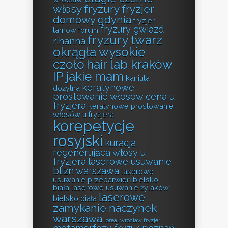
włosy fryzury
fryzjer
domowy gdynia
fryzjer
fryzury gwiazd
tarnów forum
fryzury twarz
rihanna
okrągła wysokie
czoło
hair lab kraków
IP jakie mam
kaniula
keratynowe
dożylna
prostowanie włosów cena u
fryzjera
keratynowe prostowanie
włosów u fryzjera
korepetycje
rosyjski
kuracja
regenerująca włosy u
fryzjera
laserowe usuwanie
blizn warszawa
laserowe
usuwanie przebarwień bielsko
biała
laserowe usuwanie żylaków
laserowe
bielsko biała
zamykanie naczynek
warszawa
loreal wrocław fryzjer