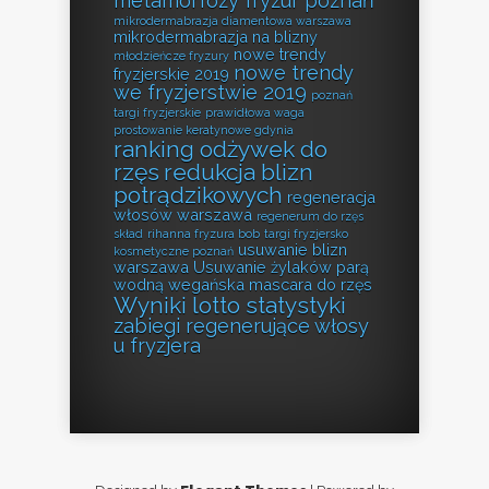
metamorfozy fryzur poznań
mikrodermabrazja diamentowa warszawa
mikrodermabrazja na blizny
nowe trendy
młodzieńcze fryzury
nowe trendy
fryzjerskie 2019
we fryzjerstwie 2019
poznań
targi fryzjerskie
prawidłowa waga
prostowanie keratynowe gdynia
ranking odżywek do
rzęs
redukcja blizn
potrądzikowych
regeneracja
włosów warszawa
regenerum do rzęs
skład
rihanna fryzura bob
targi fryzjersko
usuwanie blizn
kosmetyczne poznań
warszawa
Usuwanie żylaków parą
wodną
wegańska mascara do rzęs
Wyniki lotto statystyki
zabiegi regenerujące włosy
u fryzjera