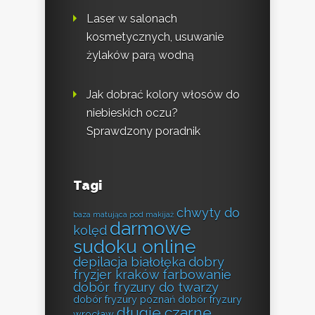
Laser w salonach
kosmetycznych, usuwanie
żylaków parą wodną
Jak dobrać kolory włosów do
niebieskich oczu?
Sprawdzony poradnik
Tagi
chwyty do
baza matująca pod makijaż
darmowe
kolęd
sudoku online
depilacja białołęka
dobry
fryzjer kraków farbowanie
dobór fryzury do twarzy
dobór fryzury poznań
dobór fryzury
długie czarne
wrocław