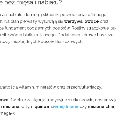
e bez mięsa i nabiału?
a ani nabiału, dominują składniki pochodzenia roślinnego,
. Na plan pierwszy wysuwają się
warzywa
,
owoce
oraz
ce fundament codziennych posiłków. Rośliny strączkowe, tak
omite źródło białka roślinnego. Dodatkowo zdrowe tłuszcze
rczają niezbędnych kwasów tłuszczowych.
artością witamin, minerałów oraz przeciwutleniaczy.
jowe
, świetnie zastępują tradycyjne mleko krowie, dostarcza
i
nasiona
, w tym
quinoa
,
siemię lniane
czy
nasiona chia
,
omega-3.