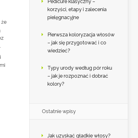
Pedicure klasyczny –
korzyści, etapy i zalecenia
pielęgnacyjne
 że
ą
Pierwsza koloryzacja włosów
ez
– jak się przygotować i co
.
wiedzieć?
i
ami
Typy urody według pór roku
– jak je rozpoznać i dobrać
kolory?
Ostatnie wpisy
Jak uzyskać gładkie włosy?