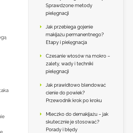
Sprawdzone metody
pielęgnacji
Jak przebiega gojenie
makijażu permanentnego?
gą
Etapy i pielęgnacja
h
Czesanie włosów na mokro –
zalety, wady i techniki
pielęgnacji
Jak prawidłowo blendować
taka
cienie do powiek?
Przewodnik krok po kroku
Mleczko do demakijażu – jak
ie
skutecznie je stosować?
Porady i błędy
e,