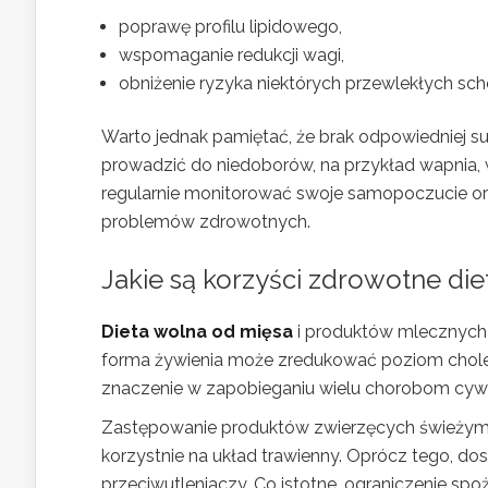
poprawę profilu lipidowego,
wspomaganie redukcji wagi,
obniżenie ryzyka niektórych przewlekłych sch
Warto jednak pamiętać, że brak odpowiedniej s
prowadzić do niedoborów, na przykład wapnia, 
regularnie monitorować swoje samopoczucie ora
problemów zdrowotnych.
Jakie są korzyści zdrowotne die
Dieta wolna od mięsa
i produktów mlecznych 
forma żywienia może zredukować poziom chole
znaczenie w zapobieganiu wielu chorobom cywil
Zastępowanie produktów zwierzęcych świeżymi
korzystnie na układ trawienny. Oprócz tego, dos
przeciwutleniaczy. Co istotne, ograniczenie spo