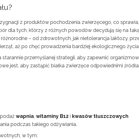
ału?
zygnacji z produktów pochodzenia zwierzęcego, co sprawia,
ybór dla tych, którzy z różnych powodów decydują się na tak
óżnorodne – od zdrowotnych, jak nietolerancja laktozy, prz
erząt, aż po chęć prowadzenia bardziej ekologicznego życia
 starannie przemyślanej strategii, aby zapewnić organizmow
owe jest, aby zastąpić białka zwierzęce odpowiednimi źródł
ą podaż
wapnia
,
witaminy B12
i
kwasów tłuszczowych
kania podczas takiego odżywiania.
owotnych, w tym: