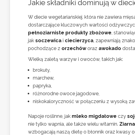
Jakie składniki dominują w dieci
W diecie wegetariańskiej, która nie zawiera mięs
dostarczające kluczowych wartości odżywczych
pełnoziarniste produkty zbożowe
, stanowią
jak
soczewica
i
ciecierzyca
, zapewniają znak
pochodzące z
orzechów
oraz
awokado
dosta
Wielką zaletą warzyw i owoców, takich jak:
brokuły,
marchew,
papryka,
różnorodne owoce jagodowe,
niskokaloryczność w połączeniu z wysoką zaw
Napoje roślinne, jak
mleko migdałowe
czy
so
nie tylko wapnia, ale także wielu witamin.
Ziarna
wzbogacają naszą dietę o błonnik oraz kwasy 