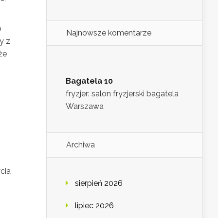
o
Najnowsze komentarze
y z
że
Bagatela 10
fryzjer: salon fryzjerski bagatela
Warszawa
Archiwa
ycia
sierpień 2026
lipiec 2026