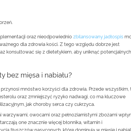
orzeń.
uplementacji oraz nieodpowiednio
zbilansowany jadłospis
mo
ważnego dla zdrowia kości. Z tego względu dobrze jest
z konsultować się z dietetykiem, aby uniknąć potencjalnyc
ty bez mięsa i nabiału?
przynosi mnóstwo korzyści dla zdrowia. Przede wszystkim, 
sterolu oraz zmniejszyć ryzyko nadwagi, co ma kluczowe
izacyjnym, jak choroby serca czy cukrzyca.
 warzywami, owocami oraz pełnoziarnistymi zbożami wpłyn
tarczają one znacznie więcej błonnika, witamin i
życia tłuszczów nasyconych, które dominują w mięsie i nabial