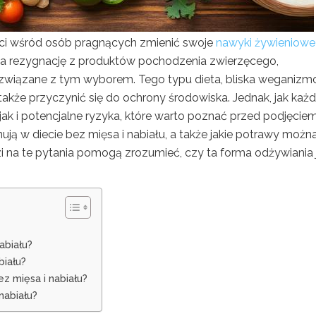
ci wśród osób pragnących zmienić swoje
nawyki żywieniowe
ię na rezygnację z produktów pochodzenia zwierzęcego,
 związane z tym wyborem. Tego typu dieta, bliska weganizm
 także przyczynić się do ochrony środowiska. Jednak, jak każ
 jak i potencjalne ryzyka, które warto poznać przed podjęcie
nują w diecie bez mięsa i nabiału, a także jakie potrawy możn
 na te pytania pomogą zrozumieć, czy ta forma odżywiania 
abiału?
biału?
z mięsa i nabiału?
nabiału?