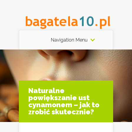
Navigation Menu
Naturalne
powiększanie ust
cynamonem – jak to
zrobić skutecznie?