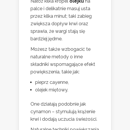
Nałóż kilka kropel
olejku
na
palce i delikatnie masuj usta
przez kilka minut; taki zabieg
zwiększa dopływ krwi oraz
sprawia, że wargi stają się
bardziej jędrne.
Możesz także wzbogacić te
naturalne metody o inne
składniki wspomagające efekt
powiększenia, takie jak:
pieprz cayenne,
olejek miętowy.
One działają podobnie jak
cynamon – stymulują krążenie
krwi i dodają uczucia świeżości.
Naturalne techniki powiększania