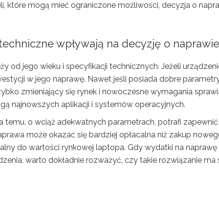
li, które mogą mieć ograniczone możliwości, decyzja o napr
 techniczne wpływają na decyzję o naprawi
y od jego wieku i specyfikacji technicznych. Jeżeli urządzen
nwestycji w jego naprawę. Nawet jeśli posiada dobre parametry
zybko zmieniający się rynek i nowoczesne wymagania sprawia
gą najnowszych aplikacji i systemów operacyjnych.
lata temu, o wciąż adekwatnych parametrach, potrafi zapewnić
prawa może okazać się bardziej opłacalna niż zakup noweg
onalny do wartości rynkowej laptopa. Gdy wydatki na naprawę
enia, warto dokładnie rozważyć, czy takie rozwiązanie ma 