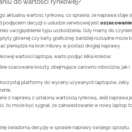
aniu do wartości rynkowej?
o aktualną wartość rynkową, co sprawia, że naprawa staje s
 podjęciem decyzji o usłudze serwisowej jest
oszacowanie
wnież uwzględnienie typu uszkodzenia. Gdy mamy do czynien
łyty głównej czy karty graficznej, bardziej rozsądne może 
 pieniądze na krok milowy w postaci drogiej naprawy.
kowej wartości laptopa, warto podjąć kilka kroków:
ie szacowane koszty, obejmujące zarówno robociznę, jak i
wykorzystaj platformy do wyceny używanych laptopów, żeby
enie,
e z naprawą z ustaloną wartością rynkową. Jeśli naprawa j
ść, to może być sygnał, że zainwestowanie w nowy laptop t
ziej świadomą decyzję w sprawie naprawy swojego sprzętu.