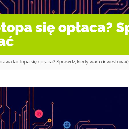
topa się opłaca? S
ać
rawa laptopa się opłaca? Sprawdź, kiedy warto inwestować