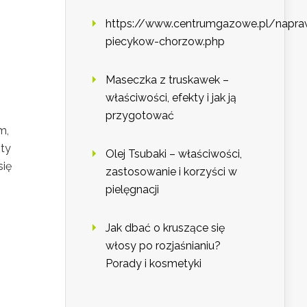
https://www.centrumgazowe.pl/napra
piecykow-chorzow.php
Maseczka z truskawek –
właściwości, efekty i jak ją
przygotować
m,
zty
Olej Tsubaki – właściwości,
się
zastosowanie i korzyści w
pielęgnacji
Jak dbać o kruszące się
włosy po rozjaśnianiu?
Porady i kosmetyki