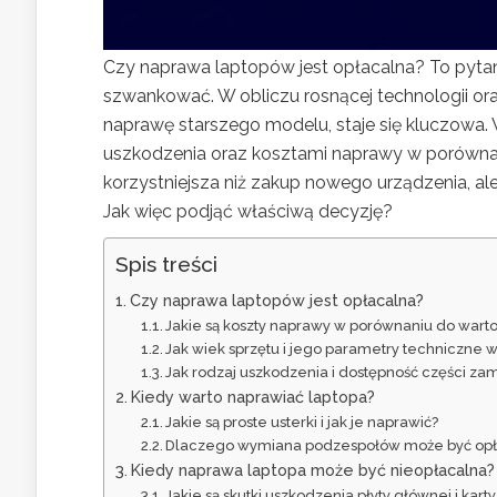
Czy naprawa laptopów jest opłacalna? To pytani
szwankować. W obliczu rosnącej technologii ora
naprawę starszego modelu, staje się kluczowa.
uszkodzenia oraz kosztami naprawy w porówna
korzystniejsza niż zakup nowego urządzenia, al
Jak więc podjąć właściwą decyzję?
Spis treści
Czy naprawa laptopów jest opłacalna?
Jakie są koszty naprawy w porównaniu do warto
Jak wiek sprzętu i jego parametry techniczne 
Jak rodzaj uszkodzenia i dostępność części z
Kiedy warto naprawiać laptopa?
Jakie są proste usterki i jak je naprawić?
Dlaczego wymiana podzespołów może być opł
Kiedy naprawa laptopa może być nieopłacalna?
Jakie są skutki uszkodzenia płyty głównej i karty