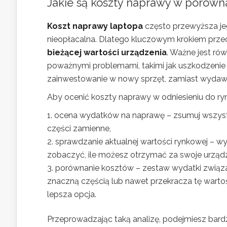
Jakie są koszty naprawy w porówn
Koszt naprawy laptopa
często przewyższa jeg
nieopłacalna. Dlatego kluczowym krokiem przed
bieżącej wartości urządzenia
. Ważne jest ró
poważnymi problemami, takimi jak uszkodzenie p
zainwestowanie w nowy sprzęt, zamiast wydawać
Aby ocenić koszty naprawy w odniesieniu do ryn
ocena wydatków na naprawę – zsumuj wszystk
części zamienne,
sprawdzanie aktualnej wartości rynkowej – 
zobaczyć, ile możesz otrzymać za swoje urządz
porównanie kosztów – zestaw wydatki związan
znaczną częścią lub nawet przekracza tę warto
lepsza opcja.
Przeprowadzając taką analizę, podejmiesz bard