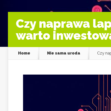
Czy naprawa lap
warto inwestow
Home
Nie sama uroda
Czy nap