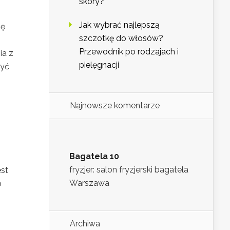
skóry?
Jak wybrać najlepszą
ię
szczotkę do włosów?
Przewodnik po rodzajach i
ia z
pielęgnacji
być
Najnowsze komentarze
Bagatela 10
fryzjer: salon fryzjerski bagatela
est
Warszawa
o
Archiwa