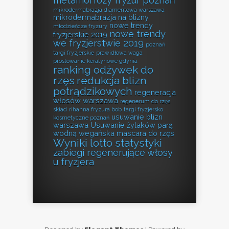
metamorfozy fryzur poznań
mikrodermabrazja diamentowa warszawa
mikrodermabrazja na blizny
nowe trendy
młodzieńcze fryzury
nowe trendy
fryzjerskie 2019
we fryzjerstwie 2019
poznań
targi fryzjerskie
prawidłowa waga
prostowanie keratynowe gdynia
ranking odżywek do
rzęs
redukcja blizn
potrądzikowych
regeneracja
włosów warszawa
regenerum do rzęs
skład
rihanna fryzura bob
targi fryzjersko
usuwanie blizn
kosmetyczne poznań
warszawa
Usuwanie żylaków parą
wodną
wegańska mascara do rzęs
Wyniki lotto statystyki
zabiegi regenerujące włosy
u fryzjera