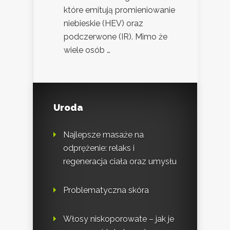
które emitują promieniowanie
niebieskie (HEV) oraz
podczerwone (IR). Mimo że
wiele osób …
Uroda
Najlepsze masaże na
odprężenie: relaks i
regeneracja ciała oraz umysłu
Problematyczna skóra
Włosy niskoporowate – jak je