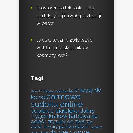
Prostownica loki koki – dla
perfekcyjnej i trwałej stylizacji
włosów
Jak skutecznie zwiększyć
wchłanianie składników
kosmetyków?
Tagi
chwyty do
baza matująca pod makijaż
darmowe
kolęd
sudoku online
depilacja białołęka
dobry
fryzjer kraków farbowanie
dobór fryzury do twarzy
dobór fryzury poznań
dobór fryzury
długie czarne
wrocław