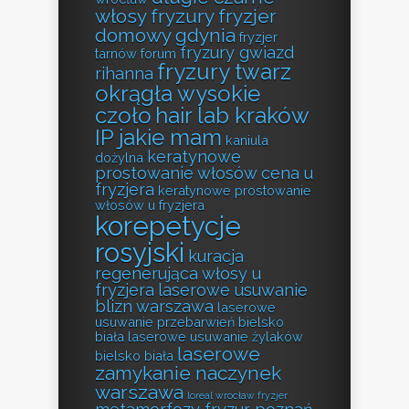
włosy fryzury
fryzjer
domowy gdynia
fryzjer
fryzury gwiazd
tarnów forum
fryzury twarz
rihanna
okrągła wysokie
czoło
hair lab kraków
IP jakie mam
kaniula
keratynowe
dożylna
prostowanie włosów cena u
fryzjera
keratynowe prostowanie
włosów u fryzjera
korepetycje
rosyjski
kuracja
regenerująca włosy u
fryzjera
laserowe usuwanie
blizn warszawa
laserowe
usuwanie przebarwień bielsko
biała
laserowe usuwanie żylaków
laserowe
bielsko biała
zamykanie naczynek
warszawa
loreal wrocław fryzjer