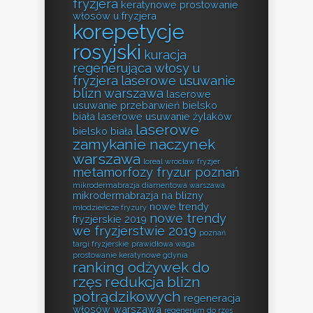
fryzjera
keratynowe prostowanie
włosów u fryzjera
korepetycje
rosyjski
kuracja
regenerująca włosy u
fryzjera
laserowe usuwanie
blizn warszawa
laserowe
usuwanie przebarwień bielsko
biała
laserowe usuwanie żylaków
laserowe
bielsko biała
zamykanie naczynek
warszawa
loreal wrocław fryzjer
metamorfozy fryzur poznań
mikrodermabrazja diamentowa warszawa
mikrodermabrazja na blizny
nowe trendy
młodzieńcze fryzury
nowe trendy
fryzjerskie 2019
we fryzjerstwie 2019
poznań
targi fryzjerskie
prawidłowa waga
prostowanie keratynowe gdynia
ranking odżywek do
rzęs
redukcja blizn
potrądzikowych
regeneracja
włosów warszawa
regenerum do rzęs