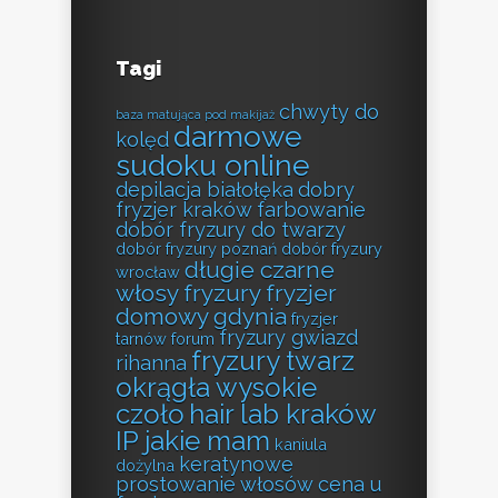
Tagi
chwyty do
baza matująca pod makijaż
darmowe
kolęd
sudoku online
depilacja białołęka
dobry
fryzjer kraków farbowanie
dobór fryzury do twarzy
dobór fryzury poznań
dobór fryzury
długie czarne
wrocław
włosy fryzury
fryzjer
domowy gdynia
fryzjer
fryzury gwiazd
tarnów forum
fryzury twarz
rihanna
okrągła wysokie
czoło
hair lab kraków
IP jakie mam
kaniula
keratynowe
dożylna
prostowanie włosów cena u