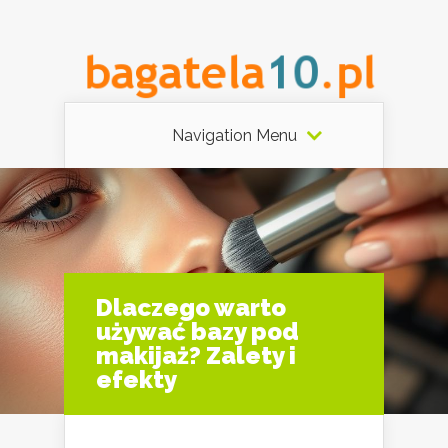
Navigation Menu
Dlaczego warto
używać bazy pod
makijaż? Zalety i
efekty