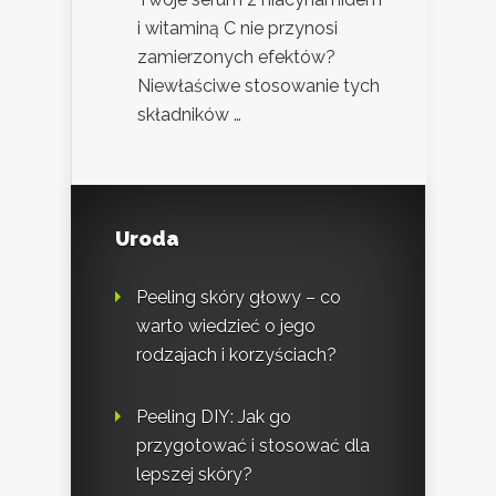
i witaminą C nie przynosi
zamierzonych efektów?
Niewłaściwe stosowanie tych
składników …
Uroda
Peeling skóry głowy – co
warto wiedzieć o jego
rodzajach i korzyściach?
Peeling DIY: Jak go
przygotować i stosować dla
lepszej skóry?