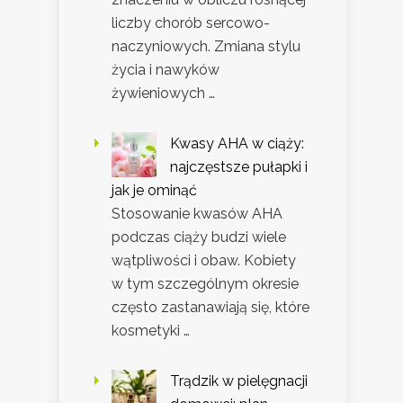
liczby chorób sercowo-
naczyniowych. Zmiana stylu
życia i nawyków
żywieniowych …
Kwasy AHA w ciąży:
najczęstsze pułapki i
jak je ominąć
Stosowanie kwasów AHA
podczas ciąży budzi wiele
wątpliwości i obaw. Kobiety
w tym szczególnym okresie
często zastanawiają się, które
kosmetyki …
Trądzik w pielęgnacji