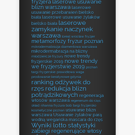
fryzjera
laserowe usuwanie
blizn warszawa
laserowe
usuwanie przebarwień bielsko
biała
laserowe usuwanie żylaków
laserowe
bielsko biała
zamykanie naczynek
warszawa
loreal wrocław fryzjer
metamorfozy fryzur poznań
mikrodermabrazja diamentowa warszawa
mikrodermabrazja na blizny
nowe trendy
młodzieńcze fryzury
nowe trendy
fryzjerskie 2019
we fryzjerstwie 2019
poznań
targi fryzjerskie
prawidłowa waga
prostowanie keratynowe gdynia
ranking odżywek do
rzęs
redukcja blizn
potrądzikowych
regeneracja
włosów warszawa
regenerum do rzęs
skład
rihanna fryzura bob
targi fryzjersko
usuwanie blizn
kosmetyczne poznań
warszawa
Usuwanie żylaków parą
wodną
wegańska mascara do rzęs
Wyniki lotto statystyki
zabiegi regenerujące włosy