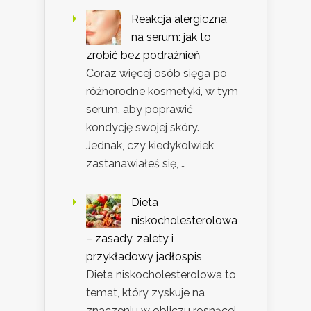
Reakcja alergiczna
na serum: jak to
zrobić bez podrażnień
Coraz więcej osób sięga po
różnorodne kosmetyki, w tym
serum, aby poprawić
kondycję swojej skóry.
Jednak, czy kiedykolwiek
zastanawiałeś się, …
Dieta
niskocholesterolowa
– zasady, zalety i
przykładowy jadłospis
Dieta niskocholesterolowa to
temat, który zyskuje na
znaczeniu w obliczu rosnącej