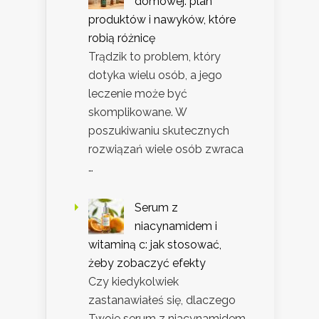
domowej: plan
produktów i nawyków, które
robią różnicę
Trądzik to problem, który
dotyka wielu osób, a jego
leczenie może być
skomplikowane. W
poszukiwaniu skutecznych
rozwiązań wiele osób zwraca
…
Serum z
niacynamidem i
witaminą c: jak stosować,
żeby zobaczyć efekty
Czy kiedykolwiek
zastanawiałeś się, dlaczego
Twoje serum z niacynamidem