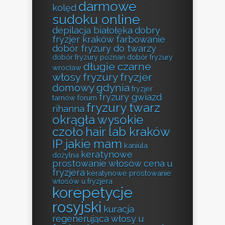
darmowe
kolęd
sudoku online
depilacja białołęka
dobry
fryzjer kraków farbowanie
dobór fryzury do twarzy
dobór fryzury poznań
dobór fryzury
długie czarne
wrocław
włosy fryzury
fryzjer
domowy gdynia
fryzjer
fryzury gwiazd
tarnów forum
fryzury twarz
rihanna
okrągła wysokie
czoło
hair lab kraków
IP jakie mam
kaniula
keratynowe
dożylna
prostowanie włosów cena u
fryzjera
keratynowe prostowanie
włosów u fryzjera
korepetycje
rosyjski
kuracja
regenerująca włosy u