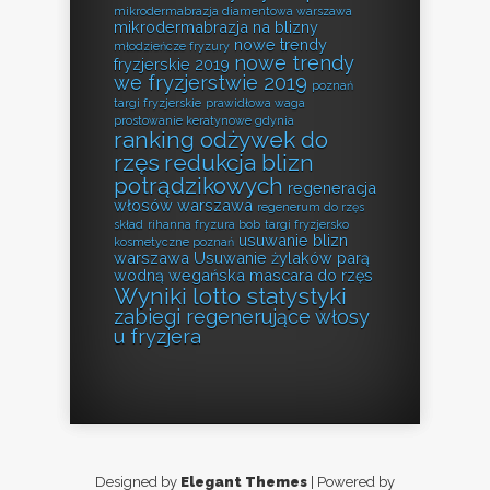
mikrodermabrazja diamentowa warszawa
mikrodermabrazja na blizny
nowe trendy
młodzieńcze fryzury
nowe trendy
fryzjerskie 2019
we fryzjerstwie 2019
poznań
targi fryzjerskie
prawidłowa waga
prostowanie keratynowe gdynia
ranking odżywek do
rzęs
redukcja blizn
potrądzikowych
regeneracja
włosów warszawa
regenerum do rzęs
skład
rihanna fryzura bob
targi fryzjersko
usuwanie blizn
kosmetyczne poznań
warszawa
Usuwanie żylaków parą
wodną
wegańska mascara do rzęs
Wyniki lotto statystyki
zabiegi regenerujące włosy
u fryzjera
Designed by
Elegant Themes
| Powered by