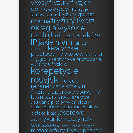
włosy fryzury
fryzjer
domowy gdynia
fryzjer
fryzury gwiazd
tarnów forum
fryzury twarz
rihanna
okrągła wysokie
czoło
hair lab kraków
IP jakie mam
kaniula
keratynowe
dożylna
prostowanie włosów cena u
fryzjera
keratynowe prostowanie
włosów u fryzjera
korepetycje
rosyjski
kuracja
regenerująca włosy u
fryzjera
laserowe usuwanie
blizn warszawa
laserowe
usuwanie przebarwień bielsko
biała
laserowe usuwanie żylaków
laserowe
bielsko biała
zamykanie naczynek
warszawa
loreal wrocław fryzjer
metamorfozy fryzur poznań