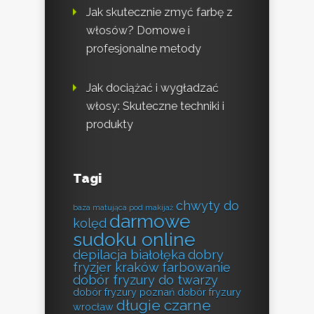
Jak skutecznie zmyć farbę z
włosów? Domowe i
profesjonalne metody
Jak dociążać i wygładzać
włosy: Skuteczne techniki i
produkty
Tagi
chwyty do
baza matująca pod makijaż
darmowe
kolęd
sudoku online
depilacja białołęka
dobry
fryzjer kraków farbowanie
dobór fryzury do twarzy
dobór fryzury poznań
dobór fryzury
długie czarne
wrocław