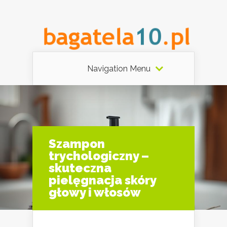
Navigation Menu
Szampon
trychologiczny –
skuteczna
pielęgnacja skóry
głowy i włosów