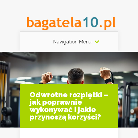
Navigation Menu
Odwrotne rozpiętki –
jak poprawnie
wykonywać i jakie
przynoszą korzyści?