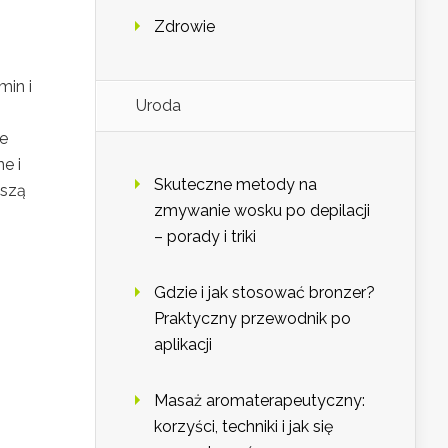
Zdrowie
min i
Uroda
o
ce
e i
Skuteczne metody na
aszą
zmywanie wosku po depilacji
– porady i triki
Gdzie i jak stosować bronzer?
Praktyczny przewodnik po
aplikacji
Masaż aromaterapeutyczny:
korzyści, techniki i jak się