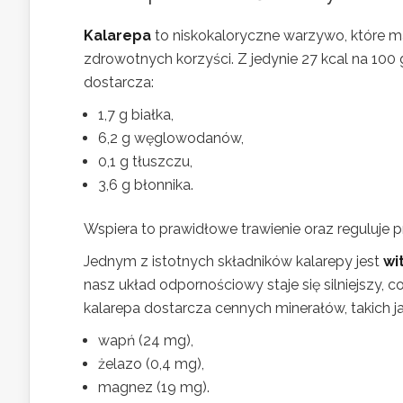
Kalarepa
to niskokaloryczne warzywo, które m
zdrowotnych korzyści. Z jedynie 27 kcal na 100
dostarcza:
1,7 g białka,
6,2 g węglowodanów,
0,1 g tłuszczu,
3,6 g błonnika.
Wspiera to prawidłowe trawienie oraz reguluje pra
Jednym z istotnych składników kalarepy jest
wi
nasz układ odpornościowy staje się silniejszy, 
kalarepa dostarcza cennych minerałów, takich ja
wapń (24 mg),
żelazo (0,4 mg),
magnez (19 mg).