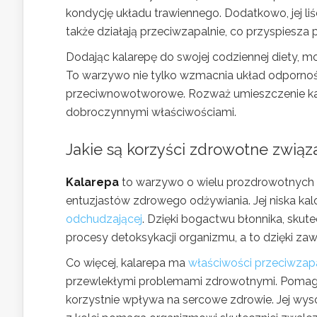
kondycję układu trawiennego. Dodatkowo, jej li
także działają przeciwzapalnie, co przyspiesza p
Dodając kalarepę do swojej codziennej diety,
To warzywo nie tylko wzmacnia układ odpornośc
przeciwnowotworowe. Rozważ umieszczenie kalar
dobroczynnymi właściwościami.
Jakie są korzyści zdrowotne związ
Kalarepa
to warzywo o wielu prozdrowotnych w
entuzjastów zdrowego odżywiania. Jej niska ka
odchudzającej
. Dzięki bogactwu błonnika, sku
procesy detoksykacji organizmu, a to dzięki zawa
Co więcej, kalarepa ma
właściwości przeciwzap
przewlekłymi problemami zdrowotnymi. Pomaga 
korzystnie wpływa na sercowe zdrowie. Jej wy