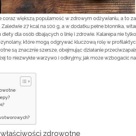
e coraz większą popularność w zdrowym odżywianiu, a to za
ledwie 27 kcal na 100 g, a w dodatku pełne błonnika, wita
diety dla osób dbających o linię i zdrowie. Kalarepa nie tylk
kozynolany, które mogą odgrywać kluczową rolę w profilakty
otne są znacznie szersze, obejmując działanie przeciwzapaln
żej to niezwykłe warzywo i odkryjmy, jak może wzbogacić n
drowotne
repy?
pą?
nowotworowych?
i właściwości zdrowotne