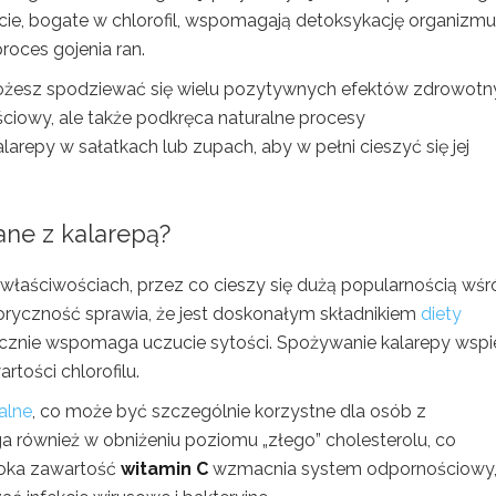
ście, bogate w chlorofil, wspomagają detoksykację organizmu
roces gojenia ran.
 możesz spodziewać się wielu pozytywnych efektów zdrowotn
iowy, ale także podkręca naturalne procesy
epy w sałatkach lub zupach, aby w pełni cieszyć się jej
ane z kalarepą?
łaściwościach, przez co cieszy się dużą popularnością wśr
loryczność sprawia, że jest doskonałym składnikiem
diety
tecznie wspomaga uczucie sytości. Spożywanie kalarepy wspi
rtości chlorofilu.
alne
, co może być szczególnie korzystne dla osób z
również w obniżeniu poziomu „złego” cholesterolu, co
soka zawartość
witamin C
wzmacnia system odpornościowy,