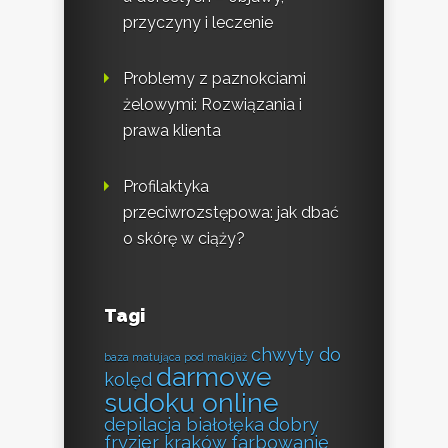
przyczyny i leczenie
Problemy z paznokciami
żelowymi: Rozwiązania i
prawa klienta
Profilaktyka
przeciwrozstępowa: jak dbać
o skórę w ciąży?
Tagi
chwyty do
baza matująca pod makijaż
darmowe
kolęd
sudoku online
depilacja białołęka
dobry
fryzjer kraków farbowanie