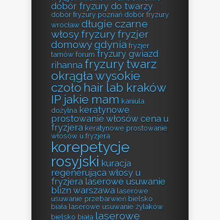
dobór fryzury do twarzy
dobór fryzury poznań
dobór fryzury
długie czarne
wrocław
włosy fryzury
fryzjer
domowy gdynia
fryzjer
fryzury gwiazd
tarnów forum
fryzury twarz
rihanna
okrągła wysokie
czoło
hair lab kraków
IP jakie mam
kaniula
keratynowe
dożylna
prostowanie włosów cena u
fryzjera
keratynowe prostowanie
włosów u fryzjera
korepetycje
rosyjski
kuracja
regenerująca włosy u
fryzjera
laserowe usuwanie
blizn warszawa
laserowe
usuwanie przebarwień bielsko
biała
laserowe usuwanie żylaków
laserowe
bielsko biała