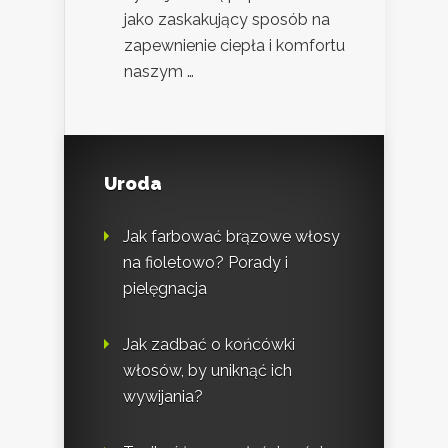
jako zaskakujący sposób na
zapewnienie ciepła i komfortu
naszym …
Uroda
Jak farbować brązowe włosy
na fioletowo? Porady i
pielęgnacja
Jak zadbać o końcówki
włosów, by uniknąć ich
wywijania?