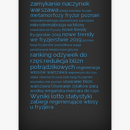
zamykanie naczynek
warszawa
loreal wrocław fryzjer
metamorfozy fryzur poznań
mikrodermabrazja diamentowa warszawa
mikrodermabrazja na blizny
nowe trendy
młodzieńcze fryzury
nowe trendy
fryzjerskie 2019
we fryzjerstwie 2019
poznań
targi fryzjerskie
prawidłowa waga
prostowanie keratynowe gdynia
ranking odżywek do
rzęs
redukcja blizn
potrądzikowych
regeneracja
włosów warszawa
regenerum do rzęs
skład
rihanna fryzura bob
targi fryzjersko
usuwanie blizn
kosmetyczne poznań
warszawa
Usuwanie żylaków parą
wodną
wegańska mascara do rzęs
Wyniki lotto statystyki
zabiegi regenerujące włosy
u fryzjera