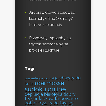
Jak prawidłowo stosować
kosmetyki The Ordinary?
Praktyczne porady
Przyczyny i sposoby na
trądzik hormonalny na
brodzie i żuchwie
Tagi
chwyty do
baza matująca pod makijaż
darmowe
kolęd
sudoku online
depilacja białołęka
dobry
fryzjer kraków farbowanie
dobór fryzury do twarzy