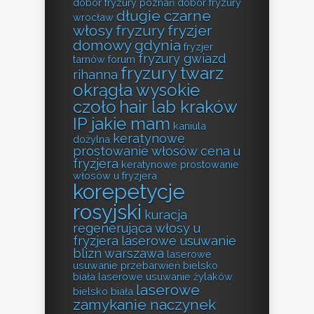
dobór fryzury poznań
dobór fryzury
długie czarne
wrocław
włosy fryzury
fryzjer
domowy gdynia
fryzjer
fryzury gwiazd
tarnów forum
fryzury twarz
rihanna
okrągła wysokie
czoło
hair lab kraków
IP jakie mam
kaniula
keratynowe
dożylna
prostowanie włosów cena u
fryzjera
keratynowe prostowanie
włosów u fryzjera
korepetycje
rosyjski
kuracja
regenerująca włosy u
fryzjera
laserowe usuwanie
blizn warszawa
laserowe
usuwanie przebarwień bielsko
biała
laserowe usuwanie żylaków
laserowe
bielsko biała
zamykanie naczynek