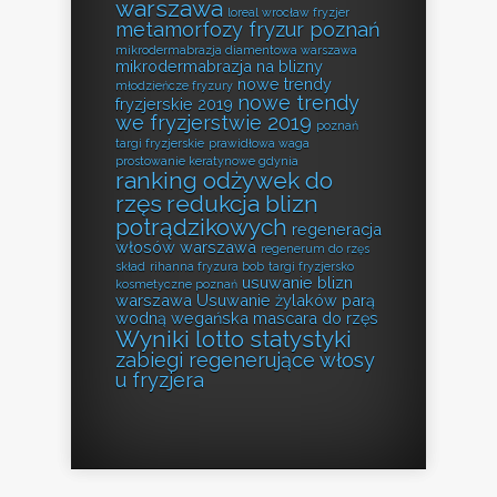
warszawa
loreal wrocław fryzjer
metamorfozy fryzur poznań
mikrodermabrazja diamentowa warszawa
mikrodermabrazja na blizny
nowe trendy
młodzieńcze fryzury
nowe trendy
fryzjerskie 2019
we fryzjerstwie 2019
poznań
targi fryzjerskie
prawidłowa waga
prostowanie keratynowe gdynia
ranking odżywek do
rzęs
redukcja blizn
potrądzikowych
regeneracja
włosów warszawa
regenerum do rzęs
skład
rihanna fryzura bob
targi fryzjersko
usuwanie blizn
kosmetyczne poznań
warszawa
Usuwanie żylaków parą
wodną
wegańska mascara do rzęs
Wyniki lotto statystyki
zabiegi regenerujące włosy
u fryzjera